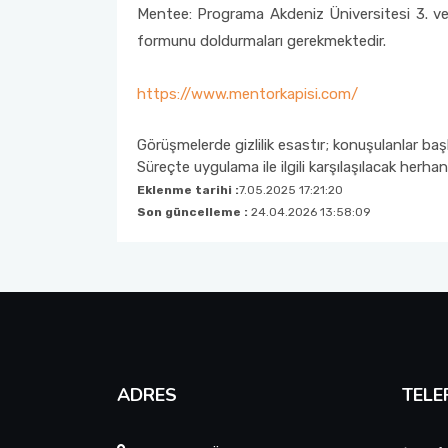
Mentee: Programa Akdeniz Üniversitesi 3. ve 
Uygulanacak Prosedür
formunu doldurmaları gerekmektedir.
https://www.mentorkapisi.com/
Görüşmelerde gizlilik esastır; konuşulanlar ba
Süreçte uygulama ile ilgili karşılaşılacak herh
Eklenme tarihi :
7.05.2025 17:21:20
Son güncelleme :
24.04.2026 13:58:09
ADRES
TELE