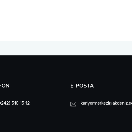
FON
E-POSTA
0242) 310 15 12
kariyermerkezi@akdeniz.e