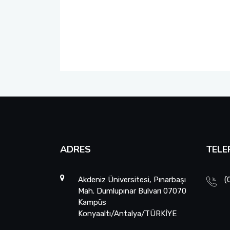
Uygulanacak Prosedür
ADRES
TELE
Akdeniz Üniversitesi, Pınarbaşı
(
Mah. Dumlupınar Bulvarı 07070
Kampüs
Konyaaltı/Antalya/TÜRKİYE