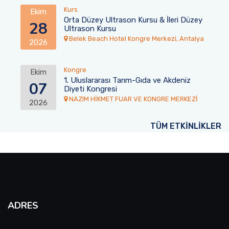
Kurs
Ekim
Orta Düzey Ultrason Kursu & İleri Düzey
28
Ultrason Kursu
Belek Beach Hotel Kongre Merkezi, Antalya
2026
Kongre
Ekim
1. Uluslararası Tarım-Gıda ve Akdeniz
07
Diyeti Kongresi
NAZIM HİKMET FUAR VE KONGRE MERKEZİ
2026
TÜM ETKİNLİKLER
ADRES